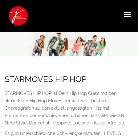
STARMOVES HIP HOP
STARMOVES HIP HOP ist Dein Hip Hop Class mit den
aktuellsten Hip Hop Moves der weltweit besten
Choreografen zu den aktuell angesagten Hits mit
Elementen der verschiedenen urbanen Tanzstile wie z.B.
New Style, Dancehall, Popping, Locking, House, Afro, etc. .
Es gibt unterschiedliche Schwierigkeitsstufen =LEVELS